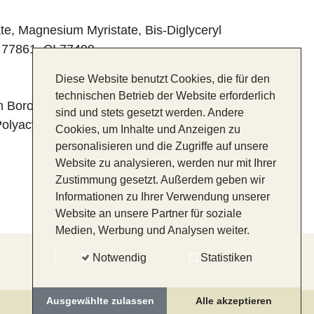
rate, Magnesium Myristate, Bis-Diglyceryl
I 77861, CI 77499
Diese Website benutzt Cookies, die für den
technischen Betrieb der Website erforderlich
Borosilicate (and) Silica, Zinc Stearate,
sind und stets gesetzt werden. Andere
olyacyladipate-2, Mica, CI 77891, CI
Cookies, um Inhalte und Anzeigen zu
personalisieren und die Zugriffe auf unsere
Website zu analysieren, werden nur mit Ihrer
Zustimmung gesetzt. Außerdem geben wir
Informationen zu Ihrer Verwendung unserer
Website an unsere Partner für soziale
Medien, Werbung und Analysen weiter.
Notwendig
Statistiken
IMPRESSUM
DATENSCHUTZ
Ausgewählte zulassen
Alle akzeptieren