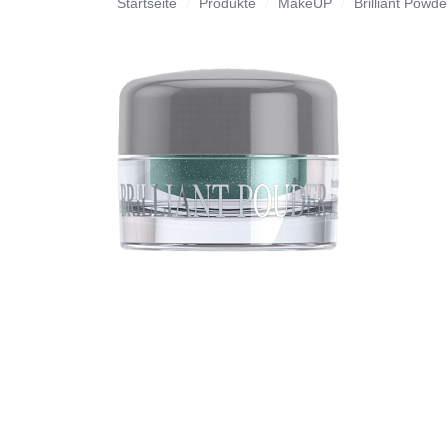
Startseite
Produkte
MakeUP
Brilliant Powde