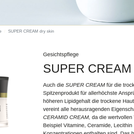
e
SUPER CREAM dry skin
Gesichtspflege
SUPER CREAM d
Auch die
SUPER CREAM
für die tro
Spitzenprodukt
für allerhöchste Ansprü
höheren Lipidgehalt die trockene Haut
vereint alle herausragenden Eigensc
CERAMID CREAM,
da die wertvollen
Beispiel Vitamine, Ceramide, Lecithin
Konzentrationen enthalten sind. Das 