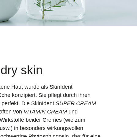
ry skin
ckene Haut wurde als
SkinIdent
che konzipiert. Sie pflegt durch ihren
 perfekt. Die SkinIdent
SUPER CREAM
haften von
VITAMIN CREAM
und
 Wirkstoffe beider Cremes (wie zum
 usw.) in besonders wirkungsvollen
hochwertige Phytosphingosin, das für eine