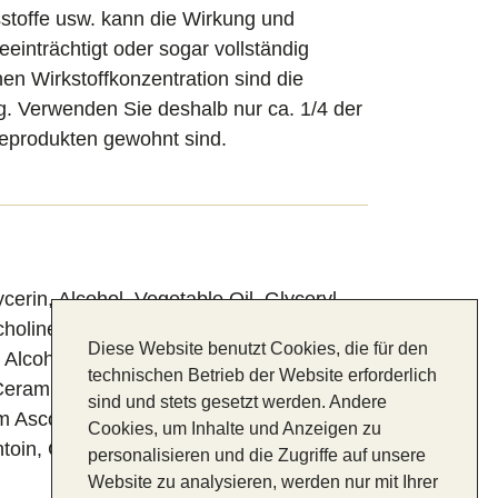
sstoffe usw. kann die Wirkung und
eeinträchtigt oder sogar vollständig
n Wirkstoffkonzentration sind die
g. Verwenden Sie deshalb nur ca. 1/4 der
geprodukten gewohnt sind.
cerin, Alcohol, Vegetable Oil, Glyceryl
holine, Urea, D-alpha-Tocopheryl
Diese Website benutzt Cookies, die für den
 Alcohol, Glycosphingolipids (and)
technischen Betrieb der Website erforderlich
eramide III, Phytosphingosine, D-mixed-
sind und stets gesetzt werden. Andere
m Ascorbyl Phosphate, Biotin, L-Prolin,
Cookies, um Inhalte und Anzeigen zu
toin, Citric Acid, Sodium Hydroxide
personalisieren und die Zugriffe auf unsere
Website zu analysieren, werden nur mit Ihrer